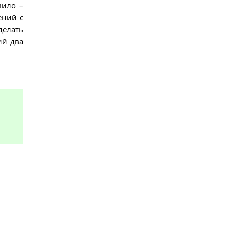
вило –
ений с
делать
ий два