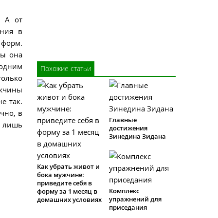
 А от
ения в
 форм.
бы она
одним
Похожие статьи
только
ужчины
е так.
чно, в
Главные
т лишь
достижения
Зинедина Зидана
Как убрать живот и
бока мужчине:
приведите себя в
Комплекс
форму за 1 месяц в
упражнений для
домашних условиях
приседания