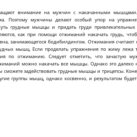
ращают внимание на мужчин с накачанными мышцами.
ума. Поэтому мужчины делают особый упор на упражн
януть грудные мышцы и придать груди привлекательных
ляются, как при помощи отжиманий накачать грудь, что
мена, занимающегося бодибилдингом.
Отжимания считают 
рудных мышц. Если проделать упражнения по жиму лежа 
ния по отжиманию. Следует отметить, что зачастую м
иманий можно накачать все мышцы. Однако это далеко н
ы сможете задействовать грудные мышцы и трицепсы. Коне
ругие группы мышц, однако косвенно, и результатом буде