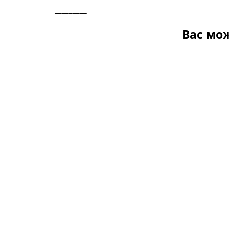
_________
Вас мо