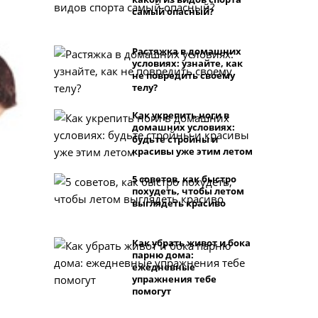
самый опасный?
Растяжка в домашних
условиях: узнайте, как
не повредить своему
телу?
Как укрепить ноги в
домашних условиях:
будьте стройны и
красивы уже этим летом
5 советов, как быстро
похудеть, чтобы летом
выглядеть красиво
Как убрать живот и бока
парню дома:
ежедневные
упражнения тебе
помогут