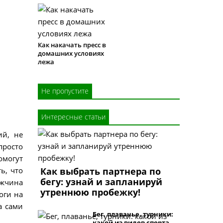
Как накачать пресс в
домашних условиях
лежа
Не пропустите
Интересные статьи
ий, не
просто
омогут
ь, что
Как выбрать партнера по
бегу: узнай и запланируй
ужчина
утреннюю пробежку!
оги на
а сами
Бег, плаванье, турники:
какой из видов спорта