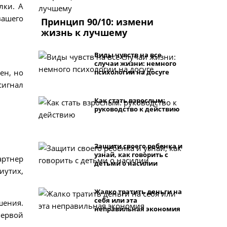
лки. А
вашего
Принцип 90/10: измени
жизнь к лучшему
Виды чувств на все
случаи жизни: немного
психологии на досуге
ен, но
сигнал
Как стать взрослым:
руководство к действию
Защити своего ребенка и
узнай, как говорить с
артнер
детьми о насилии
иутих,
Жалко тратить деньги на
себя или эта
шения.
неправильная экономия
первой