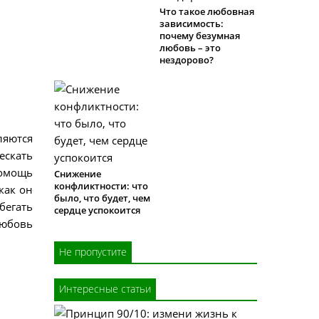
Что такое любовная
зависимость:
почему безумная
любовь – это
нездорово?
ляются
ескать
помощь
Снижение
конфликтности: что
как он
было, что будет, чем
бегать
сердце успокоится
любовь
Не пропустите
Интересные статьи