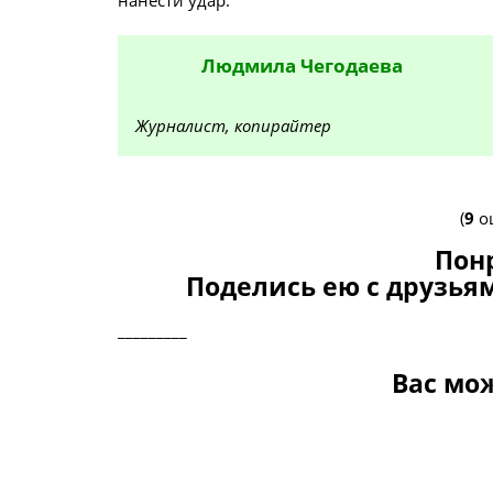
нанести удар.
Людмила
Чегодаева
Журналист, копирайтер
(
9
оц
Пон
Поделись ею с друзьям
_________
Вас мо