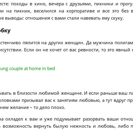
те: походы в кино, вечера с друзьями, пикники и прогу
ми на пикник, веселился на корпоративе и все это без 
ые выводы: отношения с вами стали навевать ему скуку.
юбку
застенчиво пялится на других женщин. Да мужчина полигам
исутствии. Если он не хочет от вас ревности, то это явный 
ывать в близости любимой женщине. И если раньше ваш п
уловками призывал вас к занятиям любовью, а тут вдруг пр
нем желание – то дело плохо.
ина охладел к вам и уже подумывает разорвать ваши отно
ать возможность вернуть былую нежность и любовь, либо 