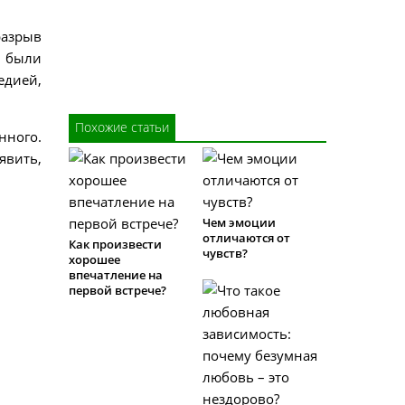
разрыв
ы были
едией,
Похожие статьи
нного.
явить,
Чем эмоции
отличаются от
Как произвести
чувств?
хорошее
впечатление на
первой встрече?