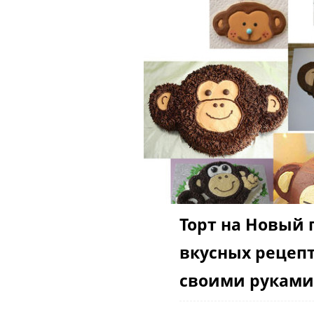
Торт на Новый г
вкусных рецеп
своими рукам