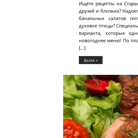
Ищете рецепты на Стары
друзей и близких? Надое
банальных салатов ти
духовке птицы? Специал
варианта, которые одн
новогоднее меню! По план
[…]
Далее »