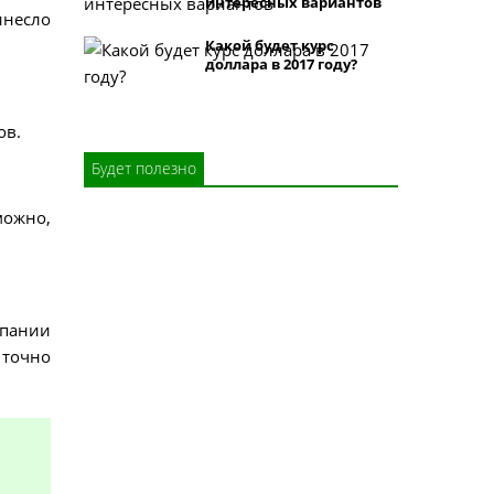
интересных вариантов
инесло
Какой будет курс
доллара в 2017 году?
ов.
Будет полезно
зможно,
мпании
 точно