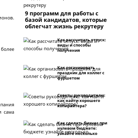
9 программ для работы с
ионов.
базой кандидатов, которые
Как рассчитать отпуск:
виды и способы
 более
получения
Как организовать
праздник для коллег с
фуршетом
Советы руководителю:
как найти хорошего
мпания
копирайтера?
и сама
Как сделать бизнес при
нулевом бюджете:
узнайте несколько