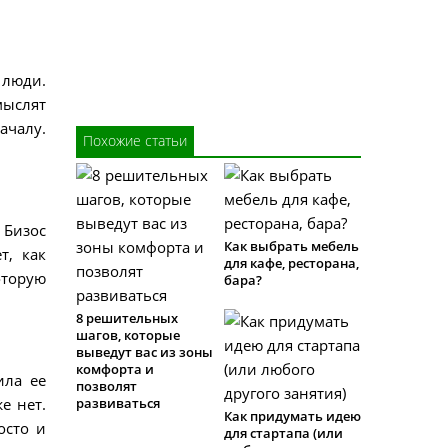
 люди.
мыслят
ачалу.
Похожие статьи
 Бизос
Как выбрать мебель
т, как
для кафе, ресторана,
оторую
бара?
8 решительных
шагов, которые
выведут вас из зоны
комфорта и
ила ее
позволят
е нет.
развиваться
Как придумать идею
осто и
для стартапа (или