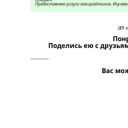
Предоставляю услуги копирайтинга. Изучаю
(
21
о
Пон
Поделись ею с друзьям
_________
Вас мо