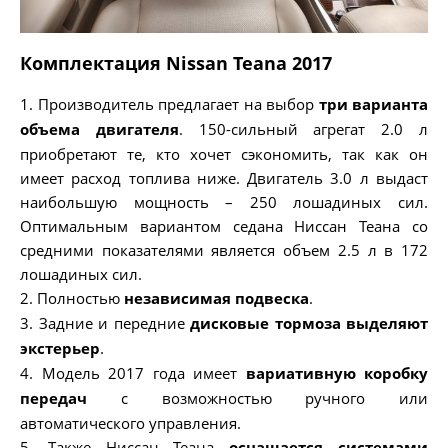
Комплектация Nissan Teana 2017
1. Производитель предлагает на выбор
три варианта
объема двигателя
. 150-сильный агрегат 2.0 л
приобретают те, кто хочет сэкономить, так как он
имеет расход топлива ниже. Двигатель 3.0 л выдаст
наибольшую мощность – 250 лошадиных сил.
Оптимальным вариантом седана Ниссан Теана со
средними показателями является объем 2.5 л в 172
лошадиных сил.
2. Полностью
независимая подвеска
.
3. Задние и передние
дисковые тормоза выделяют
экстерьер
.
4. Модель 2017 года имеет
вариативную коробку
передач
с возможностью ручного или
автоматического управления.
5. Также Ниссан Теана
оснащается системами