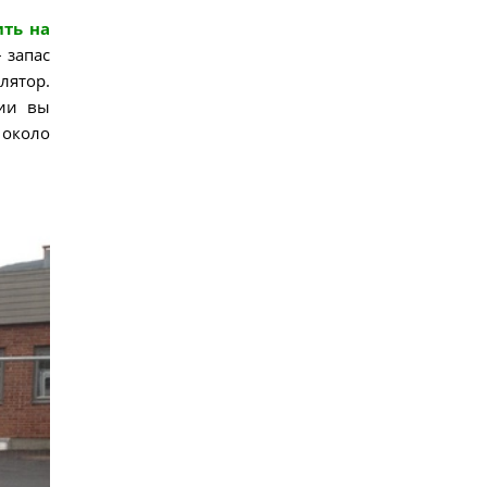
ить на
 запас
лятор.
нии вы
т около