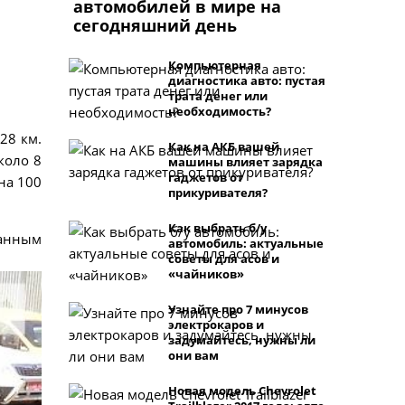
автомобилей в мире на
сегодняшний день
Компьютерная
диагностика авто: пустая
трата денег или
необходимость?
28 км.
Как на АКБ вашей
коло 8
машины влияет зарядка
гаджетов от
 на 100
прикуривателя?
Как выбрать б/у
ванным
автомобиль: актуальные
советы для асов и
«чайников»
Узнайте про 7 минусов
электрокаров и
задумайтесь, нужны ли
они вам
Новая модель Chevrolet