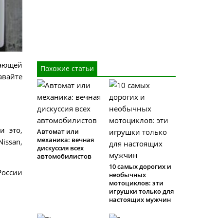
жающей
Похожие статьи
авайте
и это,
Автомат или
механика: вечная
issan,
дискуссия всех
автомобилистов
10 самых дорогих и
России
необычных
мотоциклов: эти
игрушки только для
настоящих мужчин