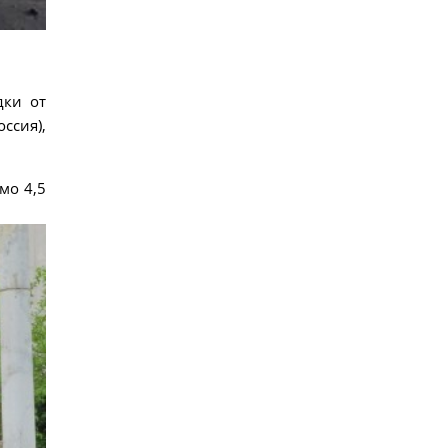
дки от
ссия),
мо 4,5