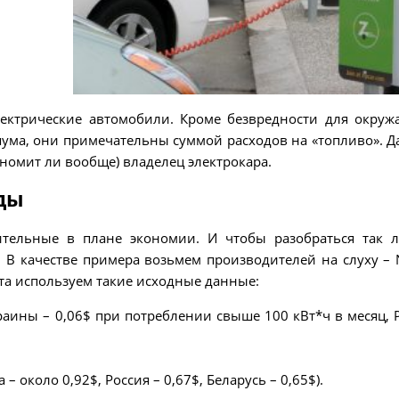
лектрические автомобили. Кроме безвредности для окру
шума, они примечательны суммой расходов на «топливо». Д
ономит ли вообще) владелец электрокара.
ды
тельные в плане экономии. И чтобы разобраться так л
В качестве примера возьмем производителей на слуху – N
счета используем такие исходные данные:
краины – 0,06$ при потреблении свыше 100 кВт*ч в месяц, 
– около 0,92$, Россия – 0,67$, Беларусь – 0,65$).