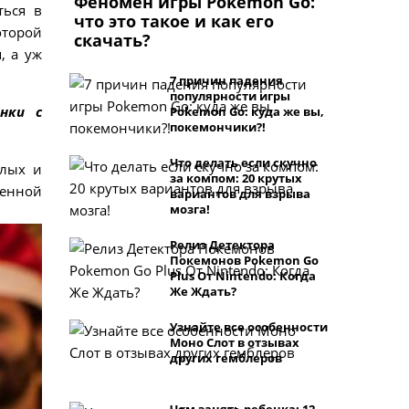
Феномен игры Pokemon Go:
ться в
что это такое и как его
оторой
скачать?
, а уж
7 причин падения
популярности игры
нки с
Pokemon Go: куда же вы,
покемончики?!
Что делать если скучно
слых и
за компом: 20 крутых
венной
вариантов для взрыва
мозга!
Релиз Детектора
Покемонов Pokemon Go
Plus От Nintendo: Когда
Же Ждать?
Узнайте все особенности
Моно Слот в отзывах
других гемблеров