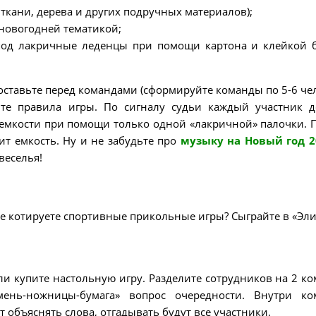
 ткани, дерева и других подручных материалов);
новогодней тематикой;
под лакричные леденцы при помощи картона и клейкой 
тавьте перед командами (сформируйте команды по 5-6 чел
ите правила игры. По сигналу судьи каждый участник 
емкости при помощи только одной «лакричной» палочки. 
ит емкость. Ну и не забудьте про
музыку на Новый год 2
веселья!
е котируете спортивные прикольные игры? Сыграйте в «Эли
ли купите настольную игру. Разделите сотрудников на 2 к
мень-ножницы-бумага» вопрос очередности. Внутри к
 объяснять слова, отгадывать будут все участники.