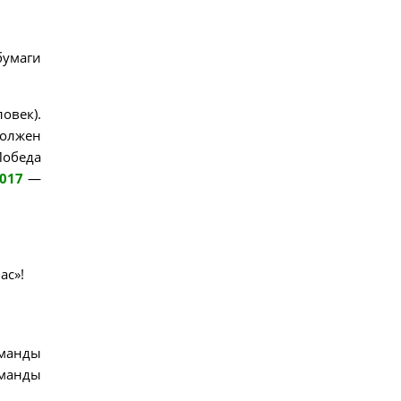
бумаги
овек).
должен
Победа
017
—
ас»!
оманды
оманды