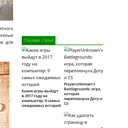
тного
еселые
Похожие статьи
ов для
PlayerUnknownʼs
Battlegrounds: игра,
Какие игры выйдут
которая
в 2017 году на
переплюнула Доту и
компьютер: 9 самых
CS
ожидаемых историй