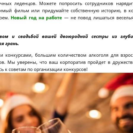
ичных леденцов. Можете попросить сотрудников наряди
бимый фильм или придумайте собственную историю, в к
роем.
Новый год на работе
— не повод лишаться веселья
вом и свадьбой вашей двоюродной сестры из глуби
я грань.
и конкурсами, большим количеством алкоголя для взро
ов. Мы уверены, что ваш корпоратив пройдет в дружест
ь к советам по организации конкурсов!