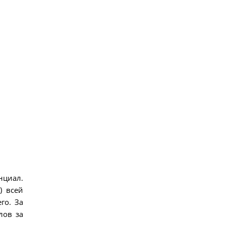
нциал.
) всей
го. За
лов за