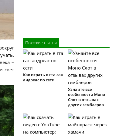
Похожие статьи
вокруг
учать.
века –
и свет
Как играть в гта сан
андреас по сети
Узнайте все
особенности Моно
Слот в отзывах
других гемблеров