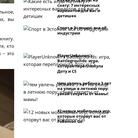
Какие есть игры на
снегу: 7 интересных
вариантов для вас и
льное,
детишек
ах, вы
Спорт в Эстонии: все об
индустрии
книгу.
е, кто
 – это
PlayerUnknownʼs
Battlegrounds: игра,
которая переплюнула
Доту и CS
Чем увлечь ребенка 3 лет
на улице в летнюю пору:
узнай секреты от мамы!
12 новых мобильных игр,
которые оторвут вас от
Pokemon Go