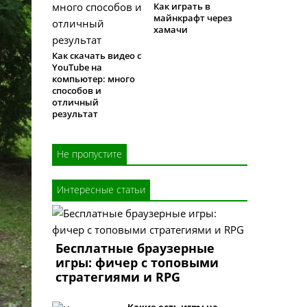
Как играть в
майнкрафт через
хамачи
Как скачать видео с
YouTube на
компьютер: много
способов и
отличный
результат
Не пропустите
Интересные статьи
Бесплатные браузерные
игры: фичер с топовыми
стратегиями и RPG