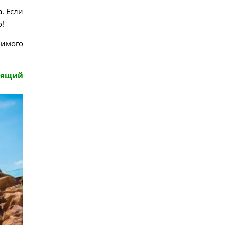
. Если
!
бимого
дящий