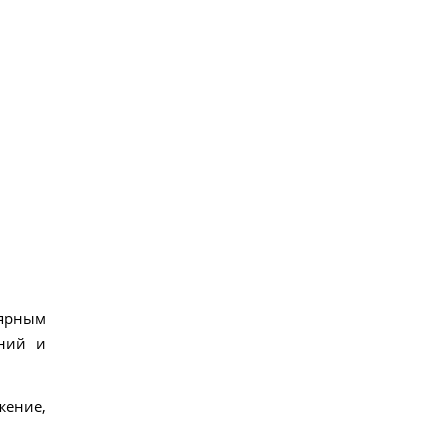
ярным
аний и
жение,