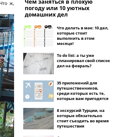
Чем заняться в плохую
Что ж,
погоду или 10 уютных
домашних дел
Что делать в мае: 10 дел,
которые стоит
выполнить в этом
месяце!
To do list: а ты уже
спланировал свой список
дел на февраль?
35 приложений для
путешественников,
среди которых есть те,
которые вам пригодятся
8 экскурсий Турции, на
которые обязательно
стоит съездить во время
путешествия