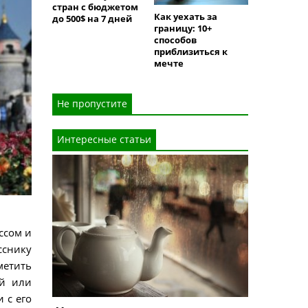
стран с бюджетом
Как уехать за
до 500$ на 7 дней
границу: 10+
способов
приблизиться к
мечте
Не пропустите
Интересные статьи
ссом и
сснику
метить
ей или
 с его