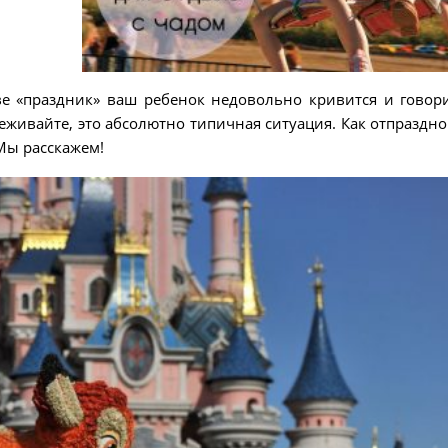
ве «праздник» ваш ребенок недовольно кривится и говори
еживайте, это абсолютно типичная ситуация. Как отпраздно
 Мы расскажем!