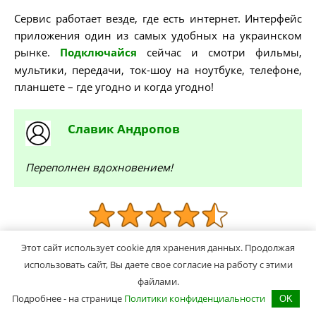
Сервис работает везде, где есть интернет. Интерфейс
приложения один из самых удобных на украинском
рынке.
Подключайся
сейчас и смотри фильмы,
мультики, передачи, ток-шоу на ноутбуке, телефоне,
планшете – где угодно и когда угодно!
Славик
Андропов
Переполнен вдохновением!
(
27
оценок, среднее:
4,48
из 5)
Этот сайт использует cookie для хранения данных. Продолжая
использовать сайт, Вы даете свое согласие на работу с этими
Понравилась статья?
файлами.
Поделись ею с друзьями в
Подробнее - на странице
Политики конфиденциальности
социальных сетях в один клик!
OK