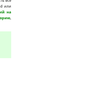
ть все
id или
ий на
торию
,