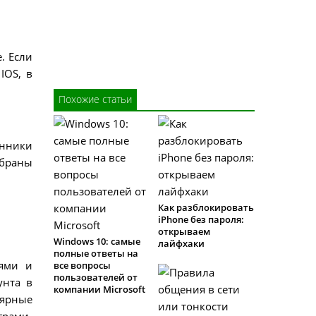
. Если
IOS, в
Похожие статьи
онники
ыбраны
Как разблокировать
iPhone без пароля:
открываем
Windows 10: самые
лайфхаки
полные ответы на
ьями и
все вопросы
пользователей от
унта в
компании Microsoft
лярные