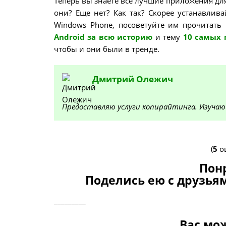
Теперь вы знаете все лучшие приложения для i
они? Еще нет? Как так? Скорее устанавливай
Windows Phone, посоветуйте им прочитать
Android за всю историю
и тему
10 самых 
чтобы и они были в тренде.
Дмитрий
Олежич
Предоставляю услуги копирайтинга. Изучаю
(
5
оц
Пон
Поделись ею с друзьям
_________
Вас мо