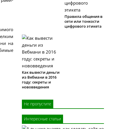
грами-
Правила общения в
сети или тонкости
цифрового этикета
бимого
елким
 ни на
юбимые
Как вывести деньги
из Вебмани в 2016
году: секреты и
нововведения
Не пропустите
Интересные статьи