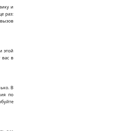
зику и
е раз:
 вызов
и этой
 вас в
ько. В
вия по
обуйте