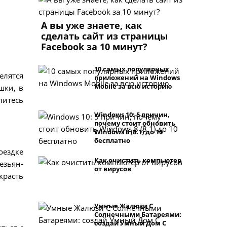
А вы уже знаете, как
сделать сайт из страницы
Facebook за 10 минут?
10 самых популярных
елятся
приложений на Windows
Mobile за всю историю
шки, в
литесь
Windows 10: 5 причин,
почему стоит обновить
Windows 8 (8.1) до 10
бесплатно
оездке
Как очистить компьютер
езьян-
от вирусов
красть
Умные Жалюзи С
Солнечными Батареями:
создай Умный Дом С