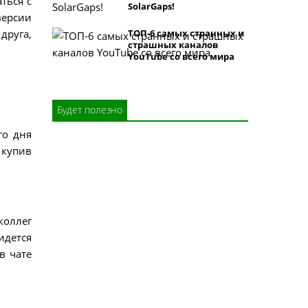
ться с
SolarGaps!
версии
ТОП-6 самых странных и
друга,
страшных каналов
YouTube со всего мира
Будет полезно
го дня
 купив
коллег
идется
в чате