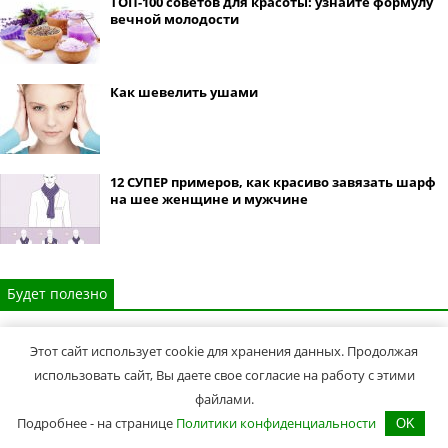
ТОП-100 советов для красоты: узнайте формулу
вечной молодости
Как шевелить ушами
12 СУПЕР примеров, как красиво завязать шарф
на шее женщине и мужчине
Будет полезно
Этот сайт использует cookie для хранения данных. Продолжая
использовать сайт, Вы даете свое согласие на работу с этими
©2014-2026,
Мои Советы
файлами.
Все права защищены. Копирование материалов сайта только cогласно
Подробнее - на странице
Политики конфиденциальности
OK
Условий использования
.