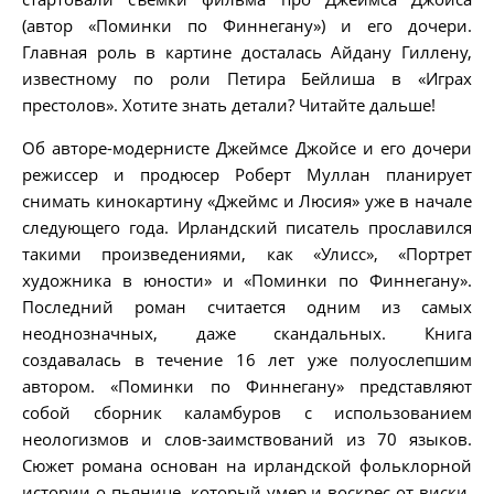
(автор «Поминки по Финнегану») и его дочери.
Главная роль в картине досталась Айдану Гиллену,
известному по роли Петира Бейлиша в «Играх
престолов». Хотите знать детали? Читайте дальше!
Об авторе-модернисте Джеймсе Джойсе и его дочери
режиссер и продюсер Роберт Муллан планирует
снимать кинокартину «Джеймс и Люсия» уже в начале
следующего года. Ирландский писатель прославился
такими произведениями, как «Улисс», «Портрет
художника в юности» и «Поминки по Финнегану».
Последний роман считается одним из самых
неоднозначных, даже скандальных. Книга
создавалась в течение 16 лет уже полуослепшим
автором. «Поминки по Финнегану» представляют
собой сборник каламбуров с использованием
неологизмов и слов-заимствований из 70 языков.
Сюжет романа основан на ирландской фольклорной
истории о пьянице, который умер и воскрес от виски.