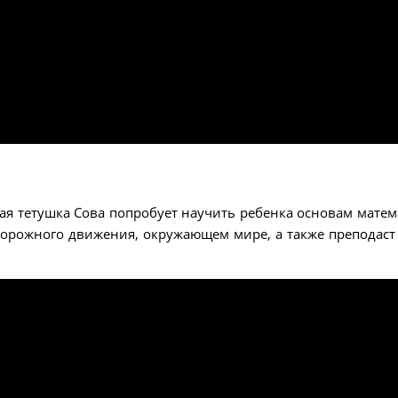
ая тетушка Сова попробует научить ребенка основам матем
 дорожного движения, окружающем мире, а также преподаст