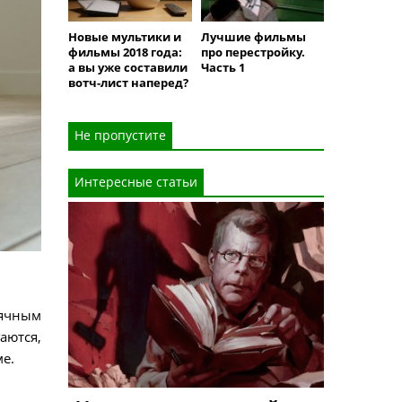
Новые мультики и
Лучшие фильмы
фильмы 2018 года:
про перестройку.
а вы уже составили
Часть 1
вотч-лист наперед?
Не пропустите
Интересные статьи
сячным
аются,
е.