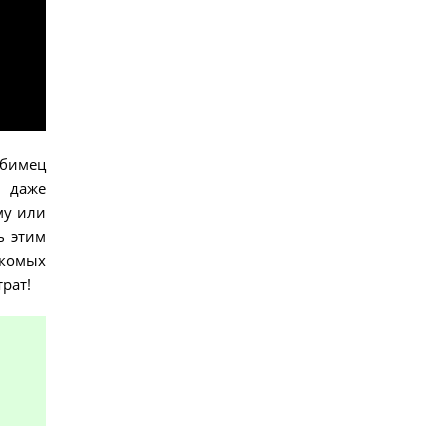
юбимец
 даже
му или
ь этим
акомых
рат!