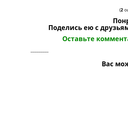
(
2
оц
Пон
Поделись ею с друзьям
Оставьте коммен
_________
Вас мо