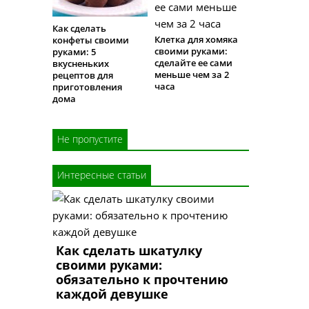
Как сделать
Клетка для хомяка
конфеты своими
своими руками:
руками: 5
сделайте ее сами
вкусненьких
меньше чем за 2
рецептов для
часа
приготовления
дома
Не пропустите
Интересные статьи
Как сделать шкатулку
своими руками:
обязательно к прочтению
каждой девушке