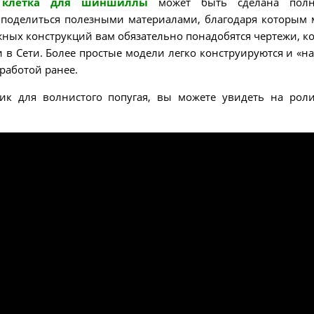
к
клетка для шиншиллы
может быть сделана полн
и поделиться полезными материалами, благодаря которым
ожных конструкций вам обязательно понадобятся чертежи, к
 в Сети. Более простые модели легко конструируются и «на 
работой ранее.
ик для волнистого попугая, вы можете увидеть на рол