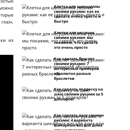
остью
Клетка для шиншиллы
 можно
своими руками: как ее
оторые
сделать очень просто и
быстро
глаз»,
Клетки для несушек
своими руками: мы
ики из
покажем, что сделать
это очень просто
Как сделать браслет
своими руками: 7
интересных примеров
абсолютно разных
браслетов
Как сделать подвеску на
шею своими руками за 5
долларов?
Как сделать вазу своими
руками: 4 варианта
шикарных ваз для дома
или на подарок