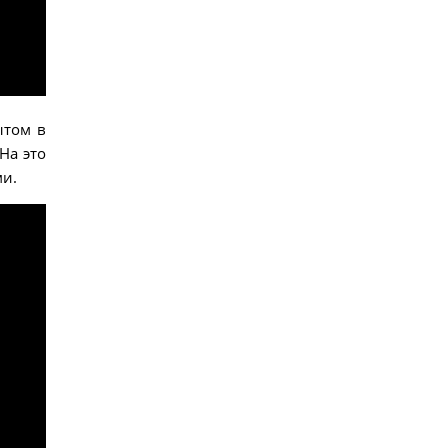
ытом в
На это
ми.