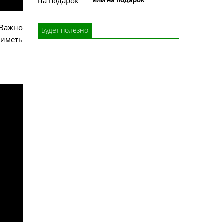
 Важно
Будет полезно
 иметь