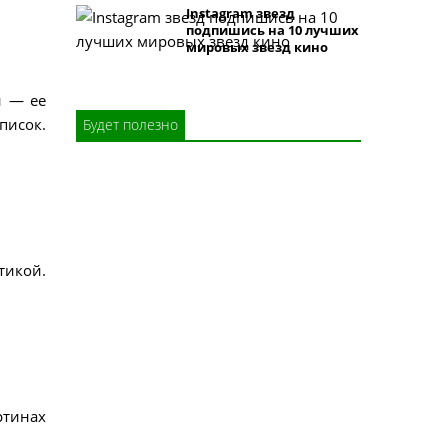
Instagram звезд
подпишись на 10 лучших
мировых звезд кино
й — ее
писок.
Будет полезно
тикой.
ртинах