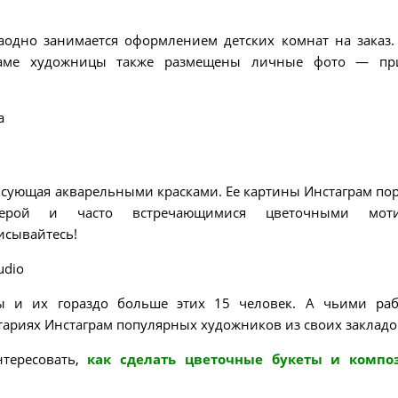
заодно занимается оформлением детских комнат на заказ.
граме художницы также размещены личные фото — при
a
исующая акварельными красками. Ее картины Инстаграм по
ерой и часто встречающимися цветочными моти
исывайтесь!
udio
ы и их гораздо больше этих 15 человек. А чьими ра
ариях Инстаграм популярных художников из своих закладо
нтересовать,
как сделать цветочные букеты и компо