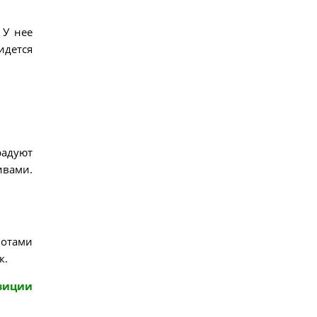
 У нее
дется
радуют
вами.
ботами
к.
зиции