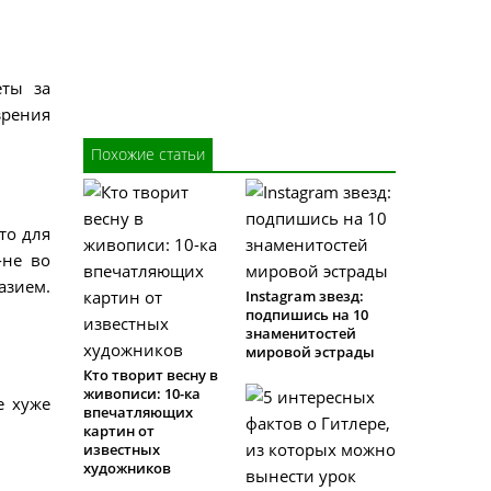
еты за
зрения
Похожие статьи
то для
-не во
зием.
Instagram звезд:
подпишись на 10
знаменитостей
мировой эстрады
Кто творит весну в
живописи: 10-ка
е хуже
впечатляющих
картин от
известных
художников