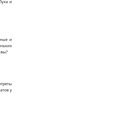
Пуха и
вные и
еньких
 вы?
ртреты
атов у