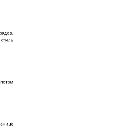
рядов.
 стиль
 потом
ранице