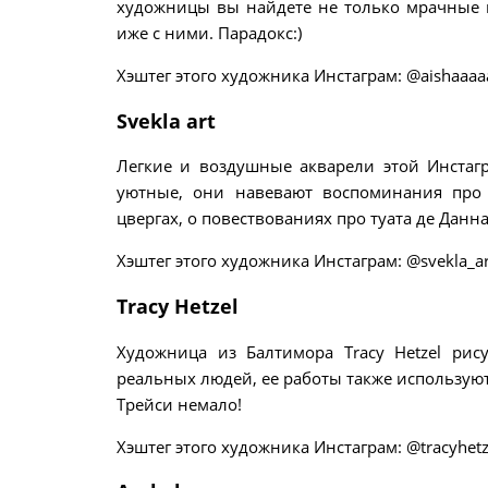
художницы вы найдете не только мрачные г
иже с ними. Парадокс:)
Хэштег этого художника Инстаграм: @aishaaaa
Svekla art
Легкие и воздушные акварели этой Инста
уютные, они навевают воспоминания про 
цвергах, о повествованиях про туата де Дан
Хэштег этого художника Инстаграм: @svekla_ar
Tracy Hetzel
Художница из Балтимора Tracy Hetzel рис
реальных людей, ее работы также используют
Трейси немало!
Хэштег этого художника Инстаграм: @tracyhetz