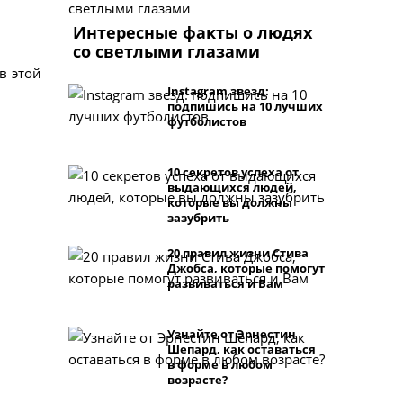
Интересные факты о людях
со светлыми глазами
в этой
Instagram звезд:
подпишись на 10 лучших
футболистов
10 секретов успеха от
выдающихся людей,
которые вы должны
зазубрить
20 правил жизни Стива
Джобса, которые помогут
развиваться и Вам
Узнайте от Эрнестин
Шепард, как оставаться
в форме в любом
возрасте?