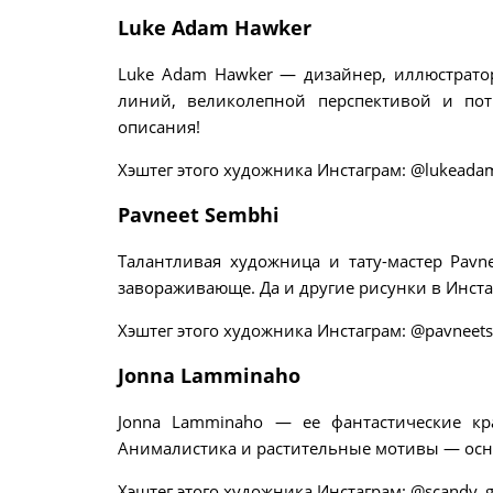
Luke Adam Hawker
Luke Adam Hawker — дизайнер, иллюстратор
линий, великолепной перспективой и пот
описания!
Хэштег этого художника Инстаграм: @lukead
Pavneet Sembhi
Талантливая художница и тату-мастер Pavn
завораживающе. Да и другие рисунки в Инста
Хэштег этого художника Инстаграм: @pavneet
Jonna Lamminaho
Jonna Lamminaho — ее фантастические кр
Анималистика и растительные мотивы — осн
Хэштег этого художника Инстаграм: @scandy_gi