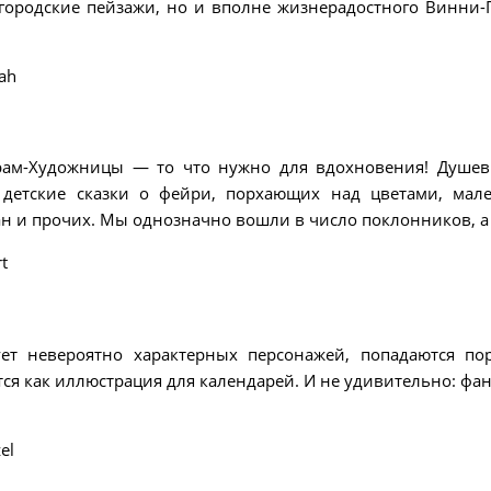
ородские пейзажи, но и вполне жизнерадостного Винни-
ah
грам-Художницы — то что нужно для вдохновения! Душе
детские сказки о фейри, порхающих над цветами, мал
нан и прочих. Мы однозначно вошли в число поклонников, а
t
ует невероятно характерных персонажей, попадаются по
ся как иллюстрация для календарей. И не удивительно: фан
el