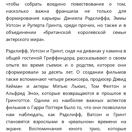
чтобы собрать воедино повествование о том,
насколько важна франшиза не только для
формирования карьеры Дэниела Рэдклиффа, Эммы
Уотсон и Руперта Гринта, среди прочих, но также и в
объединении «британской королевской семьи
актерского мира».
Рэдклифф, Уотсон и Гринт, сидя на диванах у камина в
общей гостиной Гриффиндора, рассказывают о своем
опыте во время съемок и о родстве, которое они
сформировали за десять лет. О создании фильмов
также вспоминают четыре режиссера, продюсер Дэвид
Хейман и актеры Мэтью Льюис, Том Фелтон и
Альфред Энох, которые возвращаются в прошлое в
Гринготтсе. Одним из наиболее важных аспектов
фильмов о Гарри Поттере было то, что они позволили
нам наблюдать, как Рэдклифф, Ватсон и Гринт
становятся взрослыми в «реальном» времени на
экране. Воспоминания юного трио, которые