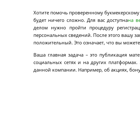
Хотите помочь проверенному букмекерскому б
будет ничего сложно. Для вас доступна
на в
делом нужно пройти процедуру регистрац
персональных сведений. После этого вашу з
положительный. Это означает, что вы можете
Ваша главная задача – это публикация мат
социальных сетях и на других платформах
данной компании. Например, об акциях, бон