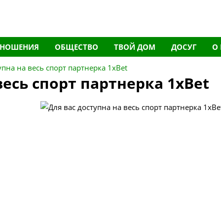
ТНОШЕНИЯ
ОБЩЕСТВО
ТВОЙ ДОМ
ДОСУГ
О
упна на весь спорт партнерка 1xBet
весь спорт партнерка 1xBet