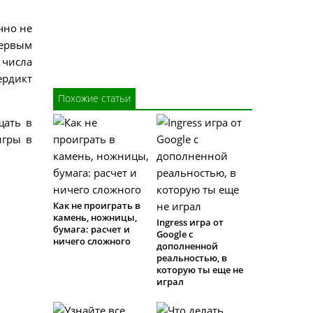
чно не
первым
 числа
ердикт
Похожие статьи
щать в
игры в
Как не проиграть в
камень, ножницы,
Ingress игра от
бумага: расчет и
Google с
ничего сложного
дополненной
реальностью, в
которую ты еще не
играл