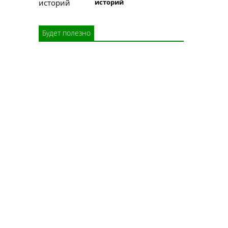
историй
Будет полезно