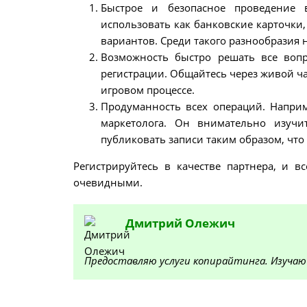
Быстрое и безопасное проведение 
использовать как банковские карточки,
вариантов. Среди такого разнообразия 
Возможность быстро решать все вопр
регистрации. Общайтесь через живой ча
игровом процессе.
Продуманность всех операций. Наприме
маркетолога. Он внимательно изучи
публиковать записи таким образом, что
Регистрируйтесь в качестве партнера, и в
очевидными.
Дмитрий
Олежич
Предоставляю услуги копирайтинга. Изучаю