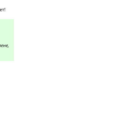
ет!
ене,