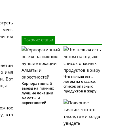
отреть
 мест.
сли вы
Похожие статьи
олетий
во имя
Что нельзя есть
и. Вот
летом на отдыхе:
Корпоративный
ицы.
список опасных
выезд на пикник:
продуктов в жару
лучшие локации
Алматы и
окрестностей
ложное
у, кто