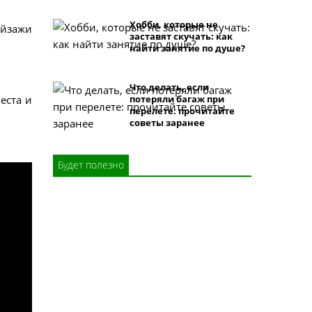
Хобби, которые не
ейзажи
заставят скучать: как
найти занятие по душе?
Что делать, если
еста и
потеряли багаж при
перелете: прочитайте
советы заранее
Будет полезно