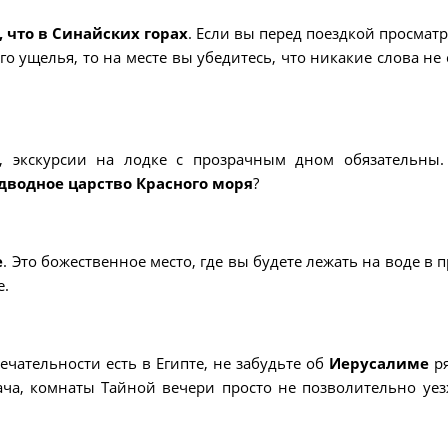
 что в Синайских горах
. Если вы перед поездкой просмат
о ущелья, то на месте вы убедитесь, что никакие слова не 
а, экскурсии на лодке с прозрачным дном обязательны.
дводное царство Красного моря
?
е
. Это божественное место, где вы будете лежать на воде в 
е.
ечательности есть в Египте, не забудьте об
Иерусалиме
ря
ача, комнаты Тайной вечери просто не позволительно уез