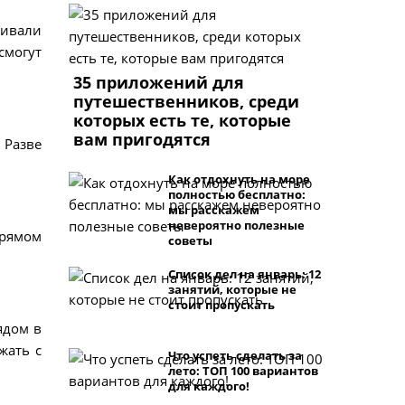
ривали
смогут
35 приложений для
путешественников, среди
которых есть те, которые
вам пригодятся
 Разве
Как отдохнуть на море
полностью бесплатно:
мы расскажем
невероятно полезные
прямом
советы
Список дел на январь: 12
занятий, которые не
стоит пропускать
дом в
жать с
Что успеть сделать за
лето: ТОП 100 вариантов
для каждого!