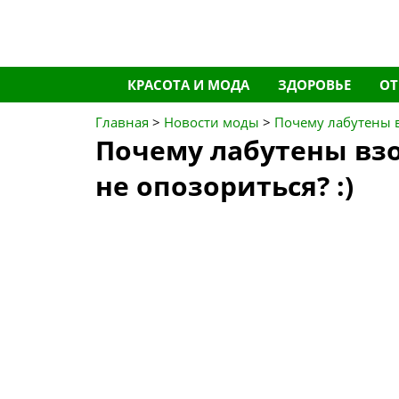
Перейти
КРАСОТА И МОДА
ЗДОРОВЬЕ
О
к
содержимому
Главная
>
Новости моды
>
Почему лабутены в
Почему лабутены взо
не опозориться? :)