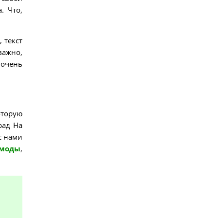
. Что,
 текст
важно,
 очень
оторую
рад На
с нами
 моды
,