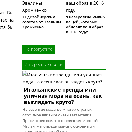
ит. Вы
11 дизайнерских
9 невероятно милых
нах на
советов от Эвелины
вещей, которые
отя бы
Хромченко
обновят ваш образ
в 2016 году!
Не пропустите
Интересные статьи
Итальянские тренды или
уличная мода на осень: как
выглядеть круто?
На развитие моды во многих странах
огромное влияние оказывает Италия.
Просмотрев все, что предлагает модный
Милан, мы определились с основными
акцентами уличной моды.