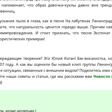
 напоминает, что образ девочки-куклы давно вне тренда
твенниц.
кания пыли в глаза, как в песне На лабутенах Ленинград,
ите, что натуральность ценится гораздо выше. Причем не
емяпровождения. И стоит признать, что песня Экспонат
мористических примерах!
верждающее творение? Это Юлия Коган! Бэк-вокалистка, к
007 году. А как вы оценили бы новый клип группы Ленинг
кие ситуации, связанные с внешним видом? Поделитесь ими 
йте наши советы и статьи, где мы расскажем вам
Новости
))
м, кроме негатива )