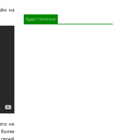
айн на
Будет полезно
это не
 более
 своей