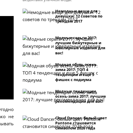
Немодные вещи для
девушки: 12 советов по
трендам 2017
Модные серьги 2017:
лучшие бижутерные и
ювелирные изделия для
вас!
Модная обувь осень
зима 2017: ТОП 4
тенденции и еще 5
фишек с подиума
Модные тенденции
осень-зима 2017: лучшие
рекомендации для вас!
угодно
ако не
Cloud Dancer: белый цвет
Pantone становится
зывать
символом 2026 года