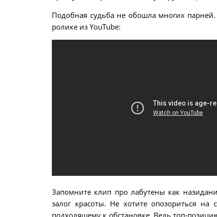
Подобная судьба не обошла многих парней
ролике из YouTube:
Запомните клип про лабутены как назидание
залог красоты. Не хотите опозориться на 
подходящему к обстановке. Ведь топ-позици