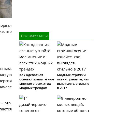
зорвал
ество
Похожие статьи
ешным,
частую
Как одеваться
Модные стрижки
осенью: узнайте мое
осени: узнайте, как
версия
мнение о всех этих
выглядеть стильно
начале
модных трендах
в 2017
– это,
таются