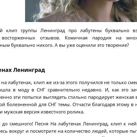
й клип группы Ленинград про лабутены буквально в
й восторженных отзывов. Комичная пародия на множ
ым буквально никого. А вы уже оценили это творение?
енах Ленинград
а лабутенах, клип же из-за этого получился не только см
шла в моду в СНГ сравнительно недавно. И, как это за
менно эти попытки выглядеть стильно пародирует женская 
той болезненной для СНГ темы. Отчасти благодаря этому в 
и мужская версия известного ролика.
до смешного! Песня На лабутенах Ленинград, клип к ней 
есь вокруг и посмотрите на количество людей, которые пы