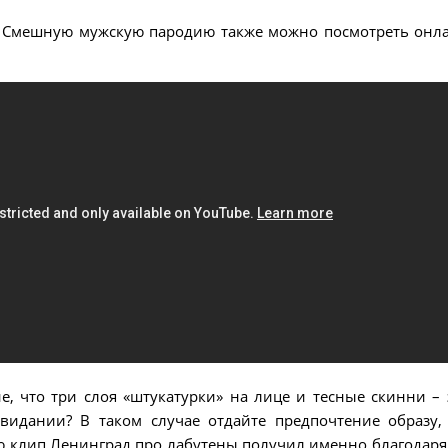
. Смешную мужскую пародию также можно посмотреть онл
, что три слоя «штукатурки» на лице и тесные скинни – 
свидании? В таком случае отдайте предпочтение образу,
ю клип Ленинград про лабутены получил именно благодаря