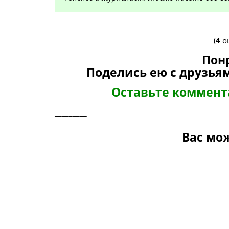
(
4
оц
Пон
Поделись ею с друзьям
Оставьте коммен
_________
Вас мо