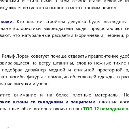
улярными и стильными в этом сезоне стали меховые ж
цу жилет из густого и пышного меха с тонким поясом.
 кожи
. Кто как ни стройная девушка будет выглядеть
лане колористики законодатели моды предоставляют с
вают, что натуральные расцветки (коричневый, черный, 
 Ральф Лорен советует почаще отдавать предпочтение удо
азвивающиеся на ветру штанины, словно нежные тихие
е подобрал дизайнер модной и стильной просторной о
вать изгибы фигуры с помощью облегающей одежды, в рас
ватые рисунки и узоры.
тите внимание и на более плотные материалы. Не
окие штаны со складками и защипами
, плотные лос
рованные юбки, которых входят в наш
ТОП 12 немодных в