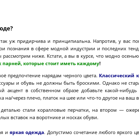
моде?
 так уж придирчива и принципиальна. Напротив, у вас по
ои познания в сфере модной индустрии и последних тен
ассмотрим ниже. Кстати, а вы в курсе, что модно осенью
 парней, которые стоит иметь каждому
!
своё предпочтение нарядам черного цвета.
Классический 
ссуары и обувь не должны быть броскими. Однако не стар
ый акцент в собственном образе добавьте какой-нибудь
ка на/через плечо, платок на шее или что-то другое на ваш 
 деталью стали коралловые перчатки, на втором — ожер
лых вставок на воротнике и носках обуви.
ая и
яркая
одежда
. Допустимо сочетание любого яркого цв