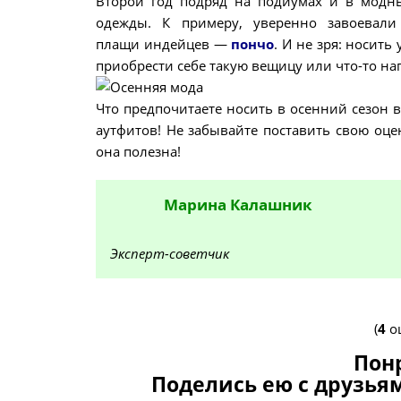
Второй год подряд на подиумах и в модн
одежды. К примеру, уверенно завоевали
плащи индейцев —
пончо
. И не зря: носить
приобрести себе такую вещицу или что-то н
Что предпочитаете носить в осенний сезон
аутфитов! Не забывайте поставить свою оце
она полезна!
Марина
Калашник
Эксперт-советчик
(
4
оц
Пон
Поделись ею с друзьям