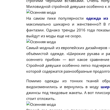
строгими черными вставками. Очень поп
Миловидной стройной девушке особенно к ли
На самом пике популярности
одежда из
максимально шикарно и женственно?! В п
фантазии. Однако тренды 2016 года показы
выйдут из моды еще не скоро.
Самый модный из европейских дизайнеров –
объёмистой одежде. «Широкие рукава и р
осеннего прибоя» — вот какое сравнени
Стройной девушке особенно легко подчерки
которой содержатся разнообразные продолго
Помимо одежды из тонких тканей обра
видоизменились и вернулись в моду
шир
джинсы под твидовые жакеты. А вот плисси
стоит отложить.