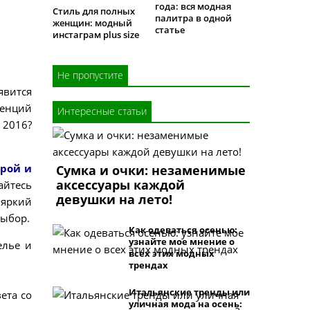
года: вся модная
Стиль для полных
палитра в одной
женщин: модный
статье
инстаграм plus size
Не пропустите
явится
денций
Интересные статьи
 2016?
крой и
Сумка и очки: незаменимые
аксессуары каждой
айтесь
девушки на лето!
 яркий
выбор.
Как одеваться осенью:
узнайте мое мнение о
елье и
всех этих модных
трендах
Итальянские тренды или
ета со
уличная мода на осень: