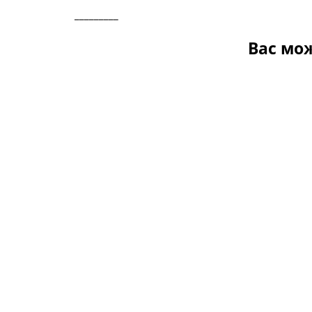
_________
Вас мо