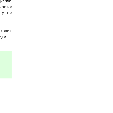
ерхней
ионные
тут не
 своих
адки —