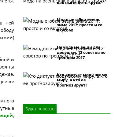
илеты.
как выглядеть круто?
Модные юбки осень
 в ней
зима 2017: просто и со
вободу
вкусом!
рыжий)
Немодные вещи для
девушки: 12 советов по
трендам 2017
бной и
 волны
дежде.
Кто диктует моду всему
миру, а кто ее
цветке
прогнозирует?
много
кутные
Будет полезно
ещей,