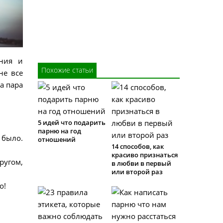
ания и
Похожие статьи
не все
та пара
5 идей что подарить
парню на год
 было.
отношений
14 способов, как
красиво признаться
ругом,
в любви в первый
или второй раз
о!