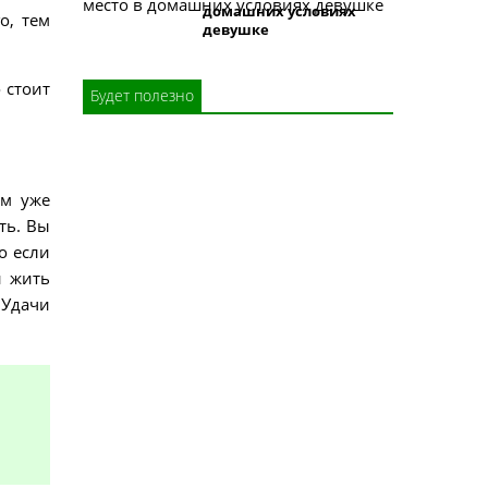
домашних условиях
о, тем
девушке
 стоит
Будет полезно
им уже
ть. Вы
о если
и жить
 Удачи