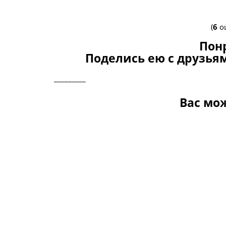
(
6
оц
Пон
Поделись ею с друзьям
_________
Вас мо