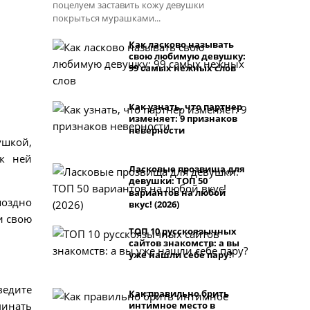
поцелуем заставить кожу девушки
покрыться мурашками...
Как ласково называть
свою любимую девушку:
99 самых нежных слов
Как узнать, что партнер
изменяет: 9 признаков
неверности
ушкой,
 к ней
Ласковые прозвища для
девушки: ТОП 50
вариантов на любой
поздно
вкус! (2026)
и свою
ТОП 10 русскоязычных
сайтов знакомств: а вы
уже нашли себе пару?
ведите
Как правильно брить
минать
интимное место в