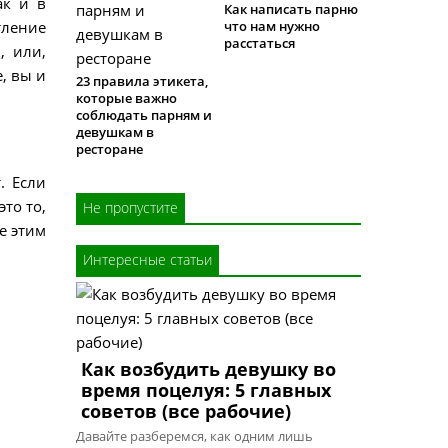
ак и в
Как написать парню
тление
что нам нужно
расстаться
, или,
, вы и
23 правила этикета,
которые важно
соблюдать парням и
девушкам в
ресторане
. Если
то то,
Не пропустите
е этим
Интересные статьи
Как возбудить девушку во
время поцелуя: 5 главных
советов (все рабочие)
Давайте разберемся, как одним лишь