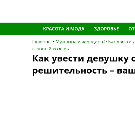
Перейти
КРАСОТА И МОДА
ЗДОРОВЬЕ
О
к
содержимому
Главная
>
Мужчина и женщина
>
Как увести 
главный козырь
Как увести девушку о
решительность – ва