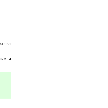
меняют
тным и