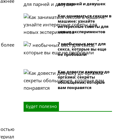
важнее
для парней и девушек
Как заниматься сексом в
машине: узнайте
интересные советы для
новых экспериментов
7 необычных мест для
 более
секса, которые вы еще
не пробовали
Как довести девушку до
оргазма: секреты
обольщения, которые
вам понравятся
Будет полезно
ностью
териал