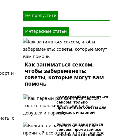
Не пропустите
Интересные статьи
Как заниматься сексом,
чтобы забеременеть:
форт и
советы, которые могут вам
помочь
Как первый раз заняться
сексом: только
практичные советы для
девушек и парней
нать с
Больно ли заниматься
сексом: прочитай все
ответы на этот вопрос