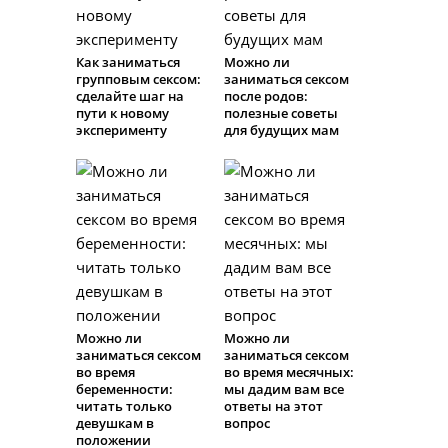
Как заниматься
Можно ли
групповым сексом:
заниматься сексом
сделайте шаг на
после родов:
пути к новому
полезные советы
эксперименту
для будущих мам
Можно ли
Можно ли
заниматься сексом
заниматься сексом
во время
во время месячных:
беременности:
мы дадим вам все
читать только
ответы на этот
девушкам в
вопрос
положении