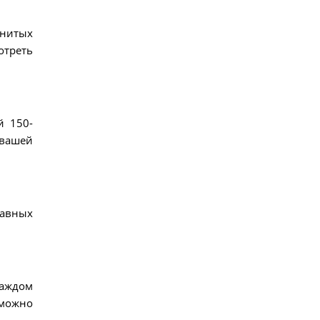
енитых
отреть
й 150-
 вашей
лавных
каждом
 можно