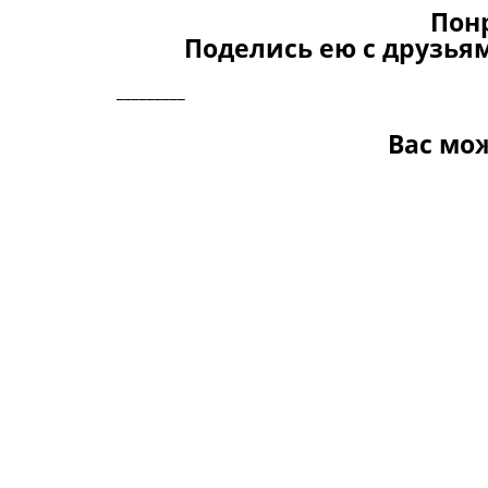
Пон
Поделись ею с друзьям
_________
Вас мо