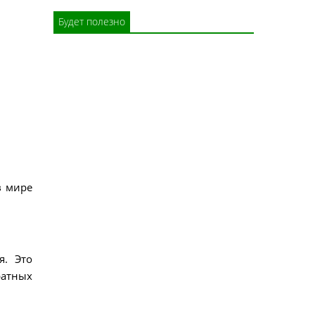
Будет полезно
в мире
я. Это
ратных