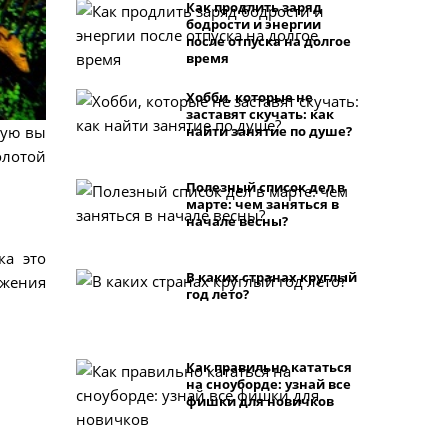
Как продлить заряд
бодрости и энергии
после отпуска на долгое
время
Хобби, которые не
заставят скучать: как
рую вы
найти занятие по душе?
олотой
Полезный список дел в
марте: чем заняться в
начале весны?
ка это
В каких странах круглый
ужения
год лето?
Как правильно кататься
на сноуборде: узнай все
фишки для новичков